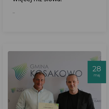
...
28
maj