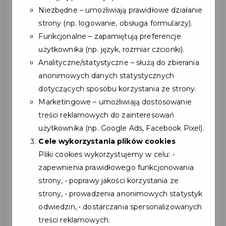
Niezbędne – umożliwiają prawidłowe działanie
strony (np. logowanie, obsługa formularzy).
Funkcjonalne – zapamiętują preferencje
użytkownika (np. język, rozmiar czcionki).
Analityczne/statystyczne – służą do zbierania
anonimowych danych statystycznych
dotyczących sposobu korzystania ze strony.
Marketingowe – umożliwiają dostosowanie
treści reklamowych do zainteresowań
użytkownika (np. Google Ads, Facebook Pixel).
Mamy świetne wieści dla
Cele wykorzystania plików cookies
wszystkich miłośników
Pliki cookies wykorzystujemy w celu: •
zapewnienia prawidłowego funkcjonowania
wodnych przygód!
strony, • poprawy jakości korzystania ze
strony, • prowadzenia anonimowych statystyk
...
odwiedzin, • dostarczania spersonalizowanych
treści reklamowych.