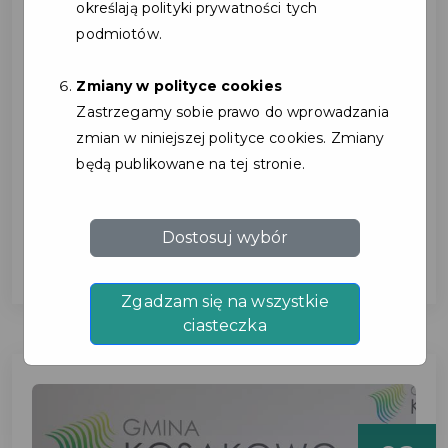
określają polityki prywatności tych
podmiotów.
Zmiany w polityce cookies
Twoja metamorfoza
Zastrzegamy sobie prawo do wprowadzania
zaczyna się w Studio Figura
zmian w niniejszej polityce cookies. Zmiany
będą publikowane na tej stronie.
Kosakowo.
...
Dostosuj wybór
Zgadzam się na wszystkie
ciasteczka