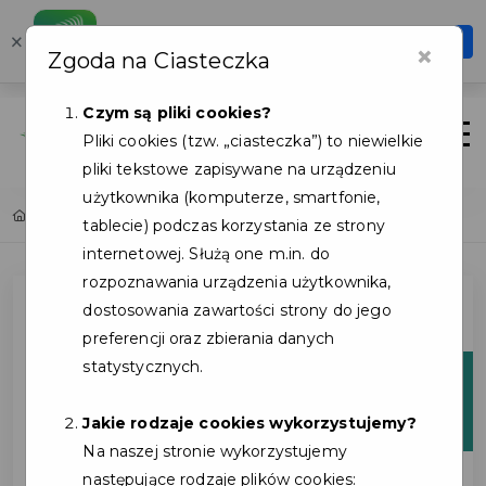
Karta Mieszkańca
×
Otwórz
×
Zgoda na Ciasteczka
Szybciej, wygodniej, zawsze pod ręką
Czym są pliki cookies?
Zaloguj
Otwór
Pliki cookies (tzw. „ciasteczka”) to niewielkie
pliki tekstowe zapisywane na urządzeniu
użytkownika (komputerze, smartfonie,
Home
Lista aktualności
tablecie) podczas korzystania ze strony
internetowej. Służą one m.in. do
rozpoznawania urządzenia użytkownika,
dostosowania zawartości strony do jego
preferencji oraz zbierania danych
statystycznych.
05
sie
Jakie rodzaje cookies wykorzystujemy?
Na naszej stronie wykorzystujemy
następujące rodzaje plików cookies: