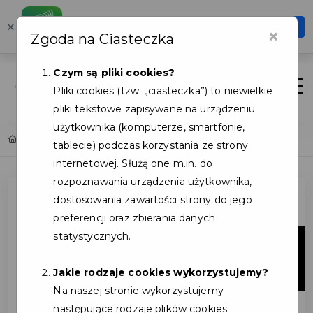
Karta Mieszkańca
×
Otwórz
×
Zgoda na Ciasteczka
Szybciej, wygodniej, zawsze pod ręką
Czym są pliki cookies?
Zaloguj
Otwór
Pliki cookies (tzw. „ciasteczka”) to niewielkie
pliki tekstowe zapisywane na urządzeniu
użytkownika (komputerze, smartfonie,
Home
Lista aktualności
tablecie) podczas korzystania ze strony
internetowej. Służą one m.in. do
rozpoznawania urządzenia użytkownika,
dostosowania zawartości strony do jego
preferencji oraz zbierania danych
statystycznych.
05
sie
Jakie rodzaje cookies wykorzystujemy?
Na naszej stronie wykorzystujemy
następujące rodzaje plików cookies: