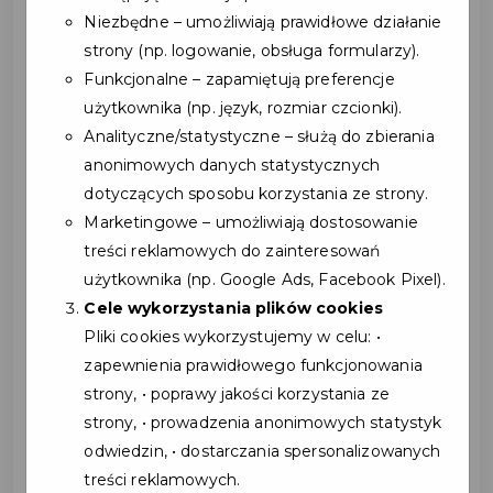
Niezbędne – umożliwiają prawidłowe działanie
strony (np. logowanie, obsługa formularzy).
Funkcjonalne – zapamiętują preferencje
użytkownika (np. język, rozmiar czcionki).
Analityczne/statystyczne – służą do zbierania
anonimowych danych statystycznych
dotyczących sposobu korzystania ze strony.
Marketingowe – umożliwiają dostosowanie
treści reklamowych do zainteresowań
użytkownika (np. Google Ads, Facebook Pixel).
Mamy świetne wieści dla
Cele wykorzystania plików cookies
wszystkich miłośników
Pliki cookies wykorzystujemy w celu: •
zapewnienia prawidłowego funkcjonowania
wodnych przygód!
strony, • poprawy jakości korzystania ze
strony, • prowadzenia anonimowych statystyk
...
odwiedzin, • dostarczania spersonalizowanych
treści reklamowych.