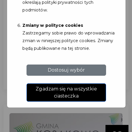
określają polityki prywatności tych
podmiotów.
Zmiany w polityce cookies
Twoja metamorfoza
Zastrzegamy sobie prawo do wprowadzania
zaczyna się w Studio Figura
zmian w niniejszej polityce cookies. Zmiany
będą publikowane na tej stronie.
Kosakowo.
...
Dostosuj wybór
Zgadzam się na wszystkie
ciasteczka