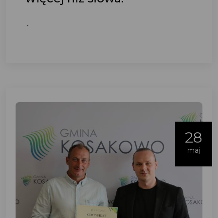
...
28
maj