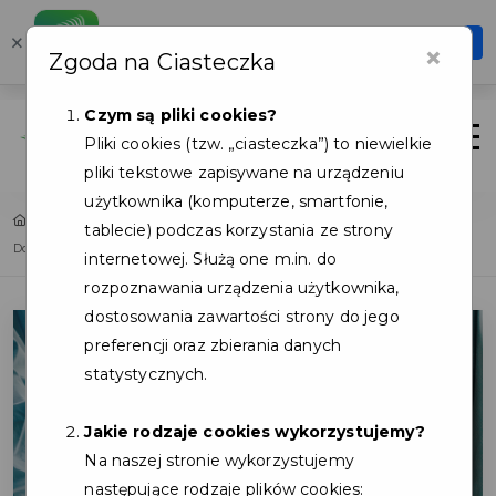
Karta Mieszkańca
×
Otwórz
×
Zgoda na Ciasteczka
Szybciej, wygodniej, zawsze pod ręką
Czym są pliki cookies?
Zaloguj
Otwór
Pliki cookies (tzw. „ciasteczka”) to niewielkie
pliki tekstowe zapisywane na urządzeniu
użytkownika (komputerze, smartfonie,
Home
Lista aktualności
tablecie) podczas korzystania ze strony
Dołącz do grona Partnerów programu Karty Mieszkańca Gminy Kosakowo
internetowej. Służą one m.in. do
rozpoznawania urządzenia użytkownika,
dostosowania zawartości strony do jego
preferencji oraz zbierania danych
statystycznych.
Jakie rodzaje cookies wykorzystujemy?
Na naszej stronie wykorzystujemy
następujące rodzaje plików cookies: