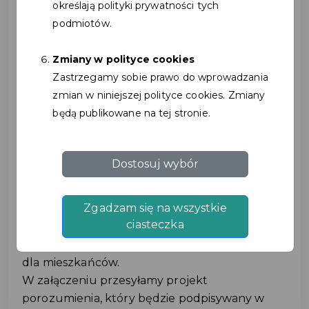
określają polityki prywatności tych
przychodów.
podmiotów.
• Budowanie lojalności klientów
Dzięki udziałowi w programie Partnerzy mają
Zmiany w polityce cookies
możliwość budowania trwałych relacji z
Zastrzegamy sobie prawo do wprowadzania
mieszkańcami – lojalnymi i regularnie
zmian w niniejszej polityce cookies. Zmiany
powracającymi klientami.
będą publikowane na tej stronie.
• Pozytywny wizerunek społeczny
Współpraca z Gminą Kosakowo w roli Partnera
Karty Mieszkańca podkreśla społeczne
Dostosuj wybór
zaangażowanie firmy i gotowość do wspierania
lokalnej społeczności.
Zgadzam się na wszystkie
Zachęcamy do przyłączenia się do Programu
ciasteczka
Karty Mieszkańca jako Partner i do
zaproponowania zniżek oraz specjalnych ofert
dla mieszkańców.
W załączeniu przesyłamy projekt
porozumienia, który będzie podpisywany w