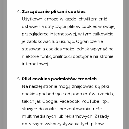
rozwój ich działalności i wzmacniają
Zarządzanie plikami cookies
pozycję na lokalnym rynku. Udział w
Użytkownik może w każdej chwili zmienić
programie to nie tylko forma promocji, ale
ustawienia dotyczące plików cookies w swojej
także inwestycja w trwałe relacje z
przeglądarce internetowej, w tym całkowicie
mieszkańcami gminy.
je zablokować lub usunąć. Ograniczenie
Co zyskują Partnerzy programu?
stosowania cookies może jednak wpłynąć na
• Bezpłatna promocja
niektóre funkcjonalności dostępne na stronie
Partnerzy są promowani na oficjalnych
internetowej.
stronach internetowych Gminy Kosakowo oraz
w materiałach związanych z Kartą Mieszkańca,
Pliki cookies podmiotów trzecich
co zwiększa ich rozpoznawalność wśród
Na naszej stronie mogą znajdować się pliki
lokalnej społeczności.
cookies pochodzące od podmiotów trzecich,
• Wzrost liczby klientów
takich jak Google, Facebook, YouTube, itp.,
Oferowanie zniżek i specjalnych ofert zachęca
służące do analiz i prezentowania treści
mieszkańców do korzystania z usług
multimedialnych lub reklamowych. Zasady
Partnerów, co przekłada się na większe
dotyczące wykorzystywania tych plików
zainteresowanie oraz potencjalny wzrost