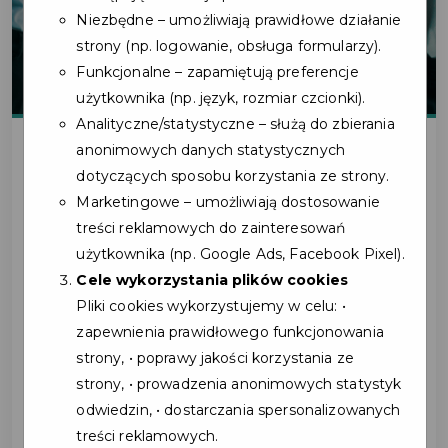
Niezbędne – umożliwiają prawidłowe działanie
strony (np. logowanie, obsługa formularzy).
Funkcjonalne – zapamiętują preferencje
użytkownika (np. język, rozmiar czcionki).
Analityczne/statystyczne – służą do zbierania
anonimowych danych statystycznych
dotyczących sposobu korzystania ze strony.
2025-06-02
Marketingowe – umożliwiają dostosowanie
treści reklamowych do zainteresowań
DOŁĄCZ DO GRONA
użytkownika (np. Google Ads, Facebook Pixel).
PARTNERÓW PROGRAMU
Cele wykorzystania plików cookies
Pliki cookies wykorzystujemy w celu: •
KARTY MIESZKAŃCA
zapewnienia prawidłowego funkcjonowania
GMINY KOSAKOWO
strony, • poprawy jakości korzystania ze
strony, • prowadzenia anonimowych statystyk
odwiedzin, • dostarczania spersonalizowanych
Dołączając do programu, Partnerzy zyskują
treści reklamowych.
szereg realnych korzyści, które wspierają