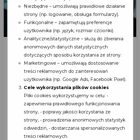
Niezbędne – umożliwiają prawidłowe działanie
strony (np. logowanie, obsługa formularzy).
Funkcjonalne – zapamiętują preferencje
użytkownika (np. język, rozmiar czcionki).
Analityczne/statystyczne – służą do zbierania
anonimowych danych statystycznych
dotyczących sposobu korzystania ze strony.
2025-06-02
Marketingowe – umożliwiają dostosowanie
treści reklamowych do zainteresowań
DOŁĄCZ DO GRONA
użytkownika (np. Google Ads, Facebook Pixel).
PARTNERÓW PROGRAMU
Cele wykorzystania plików cookies
Pliki cookies wykorzystujemy w celu: •
KARTY MIESZKAŃCA
zapewnienia prawidłowego funkcjonowania
GMINY KOSAKOWO
strony, • poprawy jakości korzystania ze
strony, • prowadzenia anonimowych statystyk
odwiedzin, • dostarczania spersonalizowanych
Dołączając do programu, Partnerzy zyskują
treści reklamowych.
szereg realnych korzyści, które wspierają