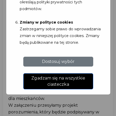
określają polityki prywatności tych
przychodów.
podmiotów.
• Budowanie lojalności klientów
Dzięki udziałowi w programie Partnerzy mają
Zmiany w polityce cookies
możliwość budowania trwałych relacji z
Zastrzegamy sobie prawo do wprowadzania
mieszkańcami – lojalnymi i regularnie
zmian w niniejszej polityce cookies. Zmiany
powracającymi klientami.
będą publikowane na tej stronie.
• Pozytywny wizerunek społeczny
Współpraca z Gminą Kosakowo w roli Partnera
Karty Mieszkańca podkreśla społeczne
Dostosuj wybór
zaangażowanie firmy i gotowość do wspierania
lokalnej społeczności.
Zgadzam się na wszystkie
Zachęcamy do przyłączenia się do Programu
ciasteczka
Karty Mieszkańca jako Partner i do
zaproponowania zniżek oraz specjalnych ofert
dla mieszkańców.
W załączeniu przesyłamy projekt
porozumienia, który będzie podpisywany w