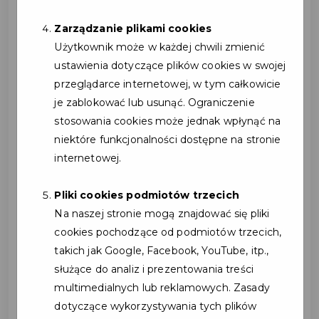
rozwój ich działalności i wzmacniają
Zarządzanie plikami cookies
pozycję na lokalnym rynku. Udział w
Użytkownik może w każdej chwili zmienić
programie to nie tylko forma promocji, ale
ustawienia dotyczące plików cookies w swojej
także inwestycja w trwałe relacje z
przeglądarce internetowej, w tym całkowicie
mieszkańcami gminy.
je zablokować lub usunąć. Ograniczenie
Co zyskują Partnerzy programu?
stosowania cookies może jednak wpłynąć na
• Bezpłatna promocja
niektóre funkcjonalności dostępne na stronie
Partnerzy są promowani na oficjalnych
internetowej.
stronach internetowych Gminy Kosakowo oraz
w materiałach związanych z Kartą Mieszkańca,
Pliki cookies podmiotów trzecich
co zwiększa ich rozpoznawalność wśród
Na naszej stronie mogą znajdować się pliki
lokalnej społeczności.
cookies pochodzące od podmiotów trzecich,
• Wzrost liczby klientów
takich jak Google, Facebook, YouTube, itp.,
Oferowanie zniżek i specjalnych ofert zachęca
służące do analiz i prezentowania treści
mieszkańców do korzystania z usług
multimedialnych lub reklamowych. Zasady
Partnerów, co przekłada się na większe
dotyczące wykorzystywania tych plików
zainteresowanie oraz potencjalny wzrost