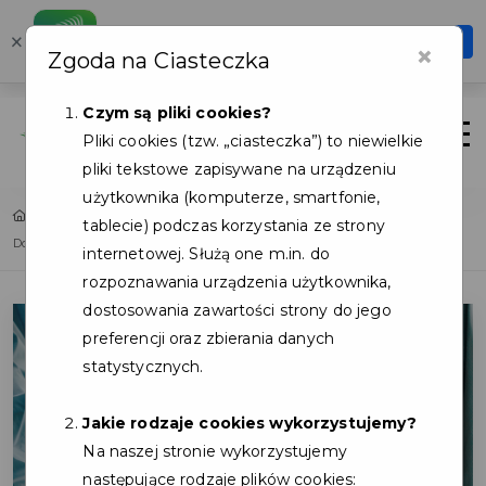
Karta Mieszkańca
×
Otwórz
×
Zgoda na Ciasteczka
Szybciej, wygodniej, zawsze pod ręką
Czym są pliki cookies?
Zaloguj
Otwór
Pliki cookies (tzw. „ciasteczka”) to niewielkie
pliki tekstowe zapisywane na urządzeniu
użytkownika (komputerze, smartfonie,
Home
Lista aktualności
tablecie) podczas korzystania ze strony
Dołącz do grona Partnerów programu Karty Mieszkańca Gminy Kosakowo
internetowej. Służą one m.in. do
rozpoznawania urządzenia użytkownika,
dostosowania zawartości strony do jego
preferencji oraz zbierania danych
statystycznych.
Jakie rodzaje cookies wykorzystujemy?
Na naszej stronie wykorzystujemy
następujące rodzaje plików cookies: