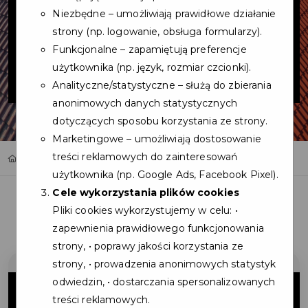
Pan Kostka -
Niezbędne – umożliwiają prawidłowe działanie
Ambasador
strony (np. logowanie, obsługa formularzy).
Funkcjonalne – zapamiętują preferencje
użytkownika (np. język, rozmiar czcionki).
DiBO
Analityczne/statystyczne – służą do zbierania
anonimowych danych statystycznych
dotyczących sposobu korzystania ze strony.
Marketingowe – umożliwiają dostosowanie
treści reklamowych do zainteresowań
Home
Oferty
Pan Kostka - Ambasador DiBO
użytkownika (np. Google Ads, Facebook Pixel).
Cele wykorzystania plików cookies
Pliki cookies wykorzystujemy w celu: •
zapewnienia prawidłowego funkcjonowania
strony, • poprawy jakości korzystania ze
strony, • prowadzenia anonimowych statystyk
5%
odwiedzin, • dostarczania spersonalizowanych
treści reklamowych.