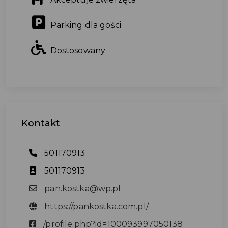
Parking dla gości
Dostosowany
Kontakt
501170913
501170913
pan.kostka@wp.pl
https://pankostka.com.pl/
/profile.php?id=100093997050138