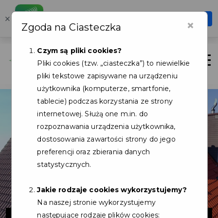
Karta Mieszkańca
×
Otwórz
×
Zgoda na Ciasteczka
Szybciej, wygodniej, zawsze pod ręką
Czym są pliki cookies?
Zaloguj
Otwór
Pliki cookies (tzw. „ciasteczka”) to niewielkie
pliki tekstowe zapisywane na urządzeniu
użytkownika (komputerze, smartfonie,
tablecie) podczas korzystania ze strony
internetowej. Służą one m.in. do
rozpoznawania urządzenia użytkownika,
dostosowania zawartości strony do jego
preferencji oraz zbierania danych
statystycznych.
Jakie rodzaje cookies wykorzystujemy?
Na naszej stronie wykorzystujemy
następujące rodzaje plików cookies: