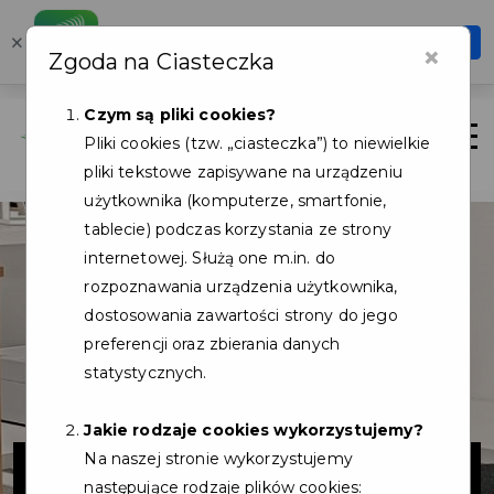
Karta Mieszkańca
×
Otwórz
×
Zgoda na Ciasteczka
Szybciej, wygodniej, zawsze pod ręką
Czym są pliki cookies?
Zaloguj
Otwór
Pliki cookies (tzw. „ciasteczka”) to niewielkie
pliki tekstowe zapisywane na urządzeniu
użytkownika (komputerze, smartfonie,
tablecie) podczas korzystania ze strony
internetowej. Służą one m.in. do
rozpoznawania urządzenia użytkownika,
dostosowania zawartości strony do jego
preferencji oraz zbierania danych
statystycznych.
Jakie rodzaje cookies wykorzystujemy?
Optyk Plus
Na naszej stronie wykorzystujemy
następujące rodzaje plików cookies: