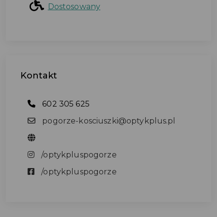
Dostosowany
Kontakt
602 305 625
pogorze-kosciuszki@optykplus.pl
/optykpluspogorze
/optykpluspogorze