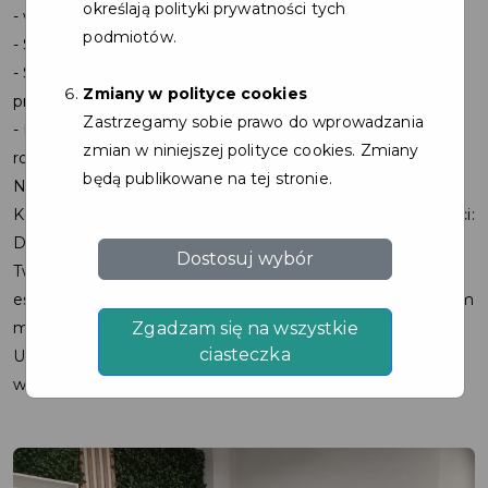
określają polityki prywatności tych
- wynik poznasz od razu
podmiotów.
- Setki stylowych oprawek dla dzieci, dorosłych i seniorów
- Soczewki kontaktowe, płyny, akcesoria i okulary
Zmiany w polityce cookies
przeciwsłoneczne z filtrem UV
Zastrzegamy sobie prawo do wprowadzania
- Fachowe doradztwo i pomoc w wyborze idealnych
zmian w niniejszej polityce cookies. Zmiany
rozwiązań.
będą publikowane na tej stronie.
Nasz salon znajduje się w Pogórzu, w sercu gminy
Kosakowo, z łatwym dojazdem z okolicznych miejscowości:
Dębogórze, Pierwoszyno, Mosty i Rewa.
Dostosuj wybór
Tworzymy miejsce, w którym łączymy technologię z
estetyką, a komfort klienta stawiamy zawsze na pierwszym
Zgadzam się na wszystkie
miejscu.
ciasteczka
U nas nie ma pośpiechu – jesteśmy tu po to, by pomóc Ci
widzieć i wyglądać najlepiej, jak to możliwe.