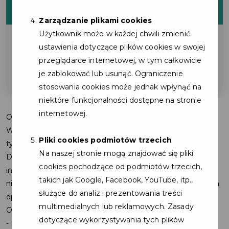
ZNIŻKI
Zarządzanie plikami cookies
Użytkownik może w każdej chwili zmienić
Na zakup okularów korekcyjnych
ustawienia dotyczące plików cookies w swojej
(promocja nie łączy się z innymi
przeglądarce internetowej, w tym całkowicie
promocjami)
je zablokować lub usunąć. Ograniczenie
stosowania cookies może jednak wpłynąć na
niektóre funkcjonalności dostępne na stronie
internetowej.
Optyk Plus – Twój salon optyczny z troską o wzrok i styl.
W Optyk Plus wierzymy, że dobrze dobrane okulary to nie
Pliki cookies podmiotów trzecich
tylko kwestia widzenia, ale też wyraz Twojej osobowości.
Na naszej stronie mogą znajdować się pliki
Dlatego w naszym salonie łączymy profesjonalizm z
cookies pochodzące od podmiotów trzecich,
indywidualnym podejściem do każdego klienta – tak, byś
takich jak Google, Facebook, YouTube, itp.,
nie tylko widział lepiej, ale i czuł się doskonale we własnych
służące do analiz i prezentowania treści
oprawkach.
multimedialnych lub reklamowych. Zasady
Oferujemy kompleksową opiekę optyczną:
dotyczące wykorzystywania tych plików
- Profesjonalne badanie wzroku bez kolejek