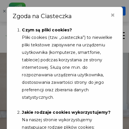
Karta Mieszkańca
×
Otwórz
×
Zgoda na Ciasteczka
Szybciej, wygodniej, zawsze pod ręką
Czym są pliki cookies?
Zaloguj
Otwór
Pliki cookies (tzw. „ciasteczka”) to niewielkie
pliki tekstowe zapisywane na urządzeniu
użytkownika (komputerze, smartfonie,
tablecie) podczas korzystania ze strony
internetowej. Służą one m.in. do
rozpoznawania urządzenia użytkownika,
dostosowania zawartości strony do jego
preferencji oraz zbierania danych
statystycznych.
Jakie rodzaje cookies wykorzystujemy?
Na naszej stronie wykorzystujemy
następujące rodzaje plików cookies: