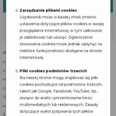
ZNIŻKI
Zarządzanie plikami cookies
Użytkownik może w każdej chwili zmienić
na asystę inżyniera przy odbiorze
ustawienia dotyczące plików cookies w swojej
nieruchomości od dewelopera.
przeglądarce internetowej, w tym całkowicie
je zablokować lub usunąć. Ograniczenie
stosowania cookies może jednak wpłynąć na
niektóre funkcjonalności dostępne na stronie
Od lat specjalizujemy się w audytach na rynku nieruchomości.
internetowej.
Odbiór deweloperski. Analiza umowy od dewelopera.
A może kupno nieruchomości na rynku wtórnym, badanie
Pliki cookies podmiotów trzecich
Na naszej stronie mogą znajdować się pliki
termowizyjne, audyt działki, lub sprawdzenie ekipy?
cookies pochodzące od podmiotów trzecich,
Zobacz, z czym możemy pomóc.
takich jak Google, Facebook, YouTube, itp.,
Zobacz, jakie szkolenia przechodzą nasi inżynierowie i jakie
służące do analiz i prezentowania treści
multimedialnych lub reklamowych. Zasady
posiadamy certyfikaty:
dotyczące wykorzystywania tych plików
1. Odbiory wykonujemy zgodnie z normami Instytutu Techniki