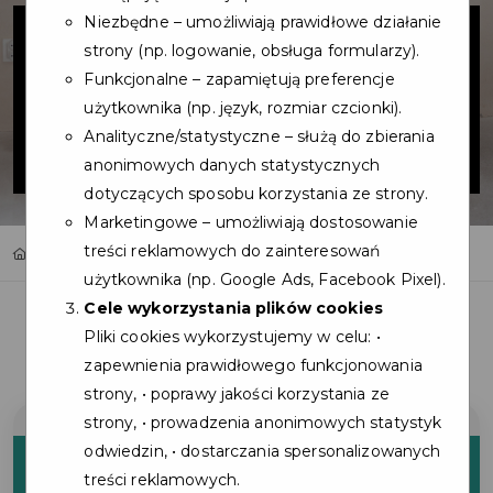
KPS Ventures
Niezbędne – umożliwiają prawidłowe działanie
strony (np. logowanie, obsługa formularzy).
sp. z o. o.
Funkcjonalne – zapamiętują preferencje
użytkownika (np. język, rozmiar czcionki).
Analityczne/statystyczne – służą do zbierania
(Pewny Lokal)
anonimowych danych statystycznych
dotyczących sposobu korzystania ze strony.
Marketingowe – umożliwiają dostosowanie
treści reklamowych do zainteresowań
Home
Oferty
KPS Ventures sp. z o. o. (Pewny Lokal)
użytkownika (np. Google Ads, Facebook Pixel).
Cele wykorzystania plików cookies
Pliki cookies wykorzystujemy w celu: •
zapewnienia prawidłowego funkcjonowania
strony, • poprawy jakości korzystania ze
strony, • prowadzenia anonimowych statystyk
10%
odwiedzin, • dostarczania spersonalizowanych
treści reklamowych.